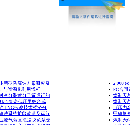
体新型防腐蚀方案研究及
2 00
减排与资源化利用浅析
PC合
对空分装置分子筛运行的
煤制天
0 kt/a鲁奇低压甲醇合成
煤制天
装置联产LNG技改技术经济分
《压力
醇洗系统扩能改造及运行
甲醇氨
工业燃气装置湿法脱硫系统
煤制天
结晶法副产己内级硫酸铵
工业气