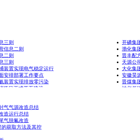
息三则
开磷集
营信息二则
渤化集
息二则
晋丰配方
息三则
天源公
捕装置实现电气稳定运行
大化集
面安排部署工作要点
安徽昊
氨装置实现排放零污染
晋煤集
乙二醇项目正式开工建设
神华低
封气气源改造总结
改造运行总结
尾气脱氟改造
度的获取方法及其控