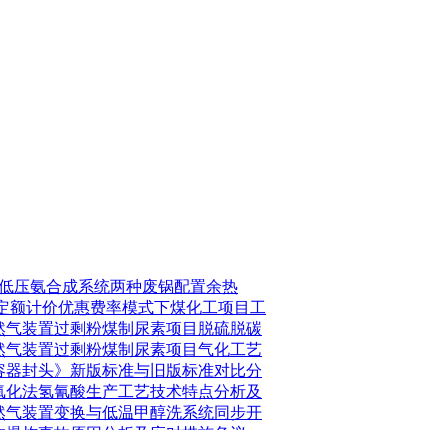
0 t/d低压氨合成系统两种废锅配置余热
同定额计价优惠费率模式下煤化工项目工
然气装置过剩粉煤制尿素项目脱硫脱碳
然气装置过剩粉煤制尿素项目气化工艺
容器封头》新版标准与旧版标准对比分
氧化法氢氰酸生产工艺技术特点分析及
然气装置变换与低温甲醇洗系统同步开
体爆炸事故原因分析及应对措施刍议