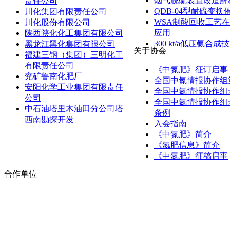
烟气脱硫装置改造解
责任公司
QDB-04型耐硫变
川化集团有限责任公司
WSA制酸回收工艺
川化股份有限公司
应用
陕西陕化化工集团有限公司
300 kt/a低压氨合
黑龙江黑化集团有限公司
关于协会
福建三钢（集团）三明化工
有限责任公司
《中氮肥》征订启事
兖矿鲁南化肥厂
全国中氮情报协作组
安阳化学工业集团有限责任
全国中氮情报协作组
公司
全国中氮情报协作组
中石油塔里木油田分公司塔
条例
西南勘探开发
入会指南
《中氮肥》简介
《氮肥信息》简介
《中氮肥》征稿启事
合作单位