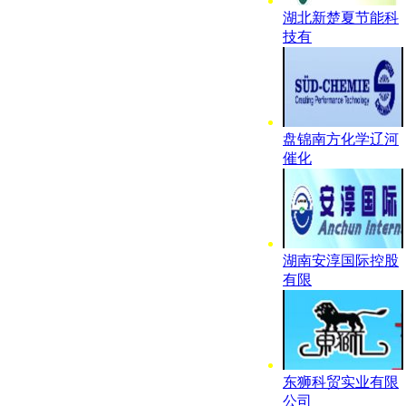
湖北新楚夏节能科
技有
盘锦南方化学辽河
催化
湖南安淳国际控股
有限
东狮科贸实业有限
公司