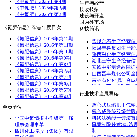
《中氮肥》2025年第4期
生产与经营
《中氮肥》2025年第3期
技改技措
《中氮肥》2025年第2期
建设与开发
国内外市场
《氮肥信息》杂志年度目次
科技简讯
《氮肥信息》2016年第12期
晋煤金石生产经营信
《氮肥信息》2016年第11期
阳煤丰喜集团生产经
《氮肥信息》2016年第10期
陕西兴化生产经营信
《氮肥信息》2016年第9期
湖北三宁生产经营信
《氮肥信息》2016年第8期
安徽中能制造故障抓
《氮肥信息》2016年第2期
山西晋丰煤化公司全
《氮肥信息》2016年第7期
吉林石化化肥厂合成
《氮肥信息》2016年第6期
渭化30万t/a煤制
《氮肥信息》2016年第5期
行业技术发展导读
《氮肥信息》2016年第4期
离心式压缩机干气密
会员单位
氨合成系统双塔并联
料浆法磷酸一铵装置
全国中氮情报协作组第二届
硫黄制酸装置S02浓
理事会理事单
制
四川化工控股（集团）有限