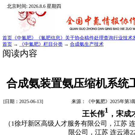
北京时间: 2026.8.6 星期四
首页
《中氮肥》
《氮肥信息》
关于协会
稿件处理查询
行业技术
首页
→
《中氮肥》栏目分类
→
合成氨生产技术
阅读内容
合成氨装置氨压缩机系统
[日期：2025-06-13]
来源：《中氮肥》2025年第3
1
王长伟
，宋成
（
1
徐圩新区高级人才服务有限公司，江苏
限公司，江苏
连云港
2