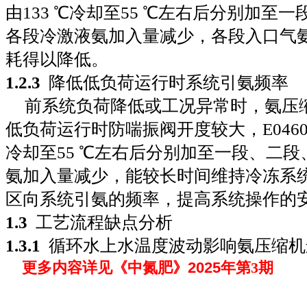
由
133
℃冷却至
55
℃左右后分别加至一
各段冷激液氨加入量减少，各段入口气
耗得以降低。
1
.
2
.
3
降低低负荷运行时系统引氨频率
前系统负荷降低或工况异常时，氨压
低负荷运行时防喘振阀开度较大，
E046
冷却至
55
℃左右后分别加至一段、二段
氨加入量减少，能较长时间维持冷冻系
区向系统引氨的频率，提高系统操作的
1
.
3
工艺流程缺点分析
1
.
3
.
1
循环水上水温度波动影响氨压缩机
202
5
更多内容详见《中氮肥》
年第
3
期