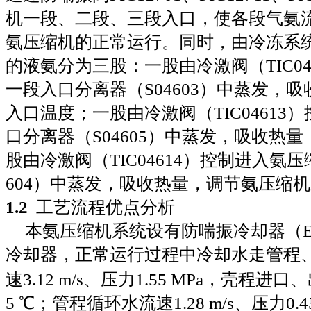
机一段、二段、三段入口，使各段气氨
氨压缩机的正常运行。同时，由冷冻系
的液氨分为三股：一股由冷激阀（
TIC0
一段入口分离器（
S04603
）中蒸发，吸
入口温度；一股由冷激阀（
TIC04613
）
口分离器（
S04605
）中蒸发，吸收热量
股由冷激阀（
TIC04614
）控制进入氨压
604
）中蒸发，吸收热量，调节氨压缩机
1
.
2
工艺流程优点分析
本氨压缩机系统设有防喘振冷却器（
冷却器，正常运行过程中冷却水走管程
速
3
.
12 m/s
、压力
1
.
55 MPa
，壳程进口、
5
℃；管程循环水流速
1
.
28 m/s
、压力
0
.
4