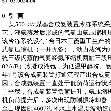
5
）
03-0024-04
0
引
言
某
500 kt/a
煤基合成氨装置冷冻系统采
艺，液氨蒸发后形成的气氨由氨压缩机
该冷冻系统设有
1
台日本三菱重工生产的
式氨压缩机（一开无备），动力蒸汽为
9
统三级闪蒸的气氨经氨压缩机两缸三段
02A/B
）冷凝成液氨，为低温甲醇洗、
年
7
月该合成氨装置打通流程产出合成氨
因，合成氨装置一直处于低负荷运行状
于平稳，合成氨装置负荷提升，氨压缩
机负荷提升后，多次出现防喘振冷却器
至出现因
E04607
循环水上水温度波动造