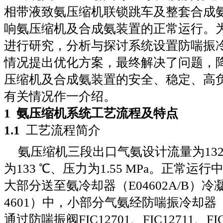
相带液致氨压缩机联锁跳车及整套合成
响氨压缩机及合成氨装置的正常运行。
进行研究，分析与探讨系统设置防喘振
情况提出优化方案，最终解决了问题，
压缩机及合成氨装置的安全、稳定、高
有关情况作一介绍。
1
氨压缩机系统工艺流程及特点
1
.
1
工艺流程简介
氨压缩机三段出口气氨设计流量为
132
为
133
℃、压力为
1
.
55 MPa
。正常运行
大部分送至氨冷却器（
E04602A/B
）冷
4601
）中，小部分气氨经防喘振冷却器
通过防喘振阀
FIC12701
、
FIC12711
、
FI