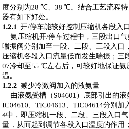
度分别为
28
℃、
38
℃。结合工艺流程特
器有如下好处。
1
.
2
.
1
开
/
停车能较好控制压缩机各段入
氨压缩机开
/
停车过程中，三段出口气
喘振阀分别加至一段、二段、三段入口
压缩机各段入口流量低而发生喘振；三
07
冷却至
55
℃左右后，可较好地保证氨
温。
1
.
2
.
2
减少冷激阀加入的液氨量
由液氨受槽（
S04601
）底部引出的液
IC04610
、
TIC04613
、
TIC04614
分别加
4
中，即压缩机一段、二段、三段入口气
量，从而起到调节各段入口温度的作用