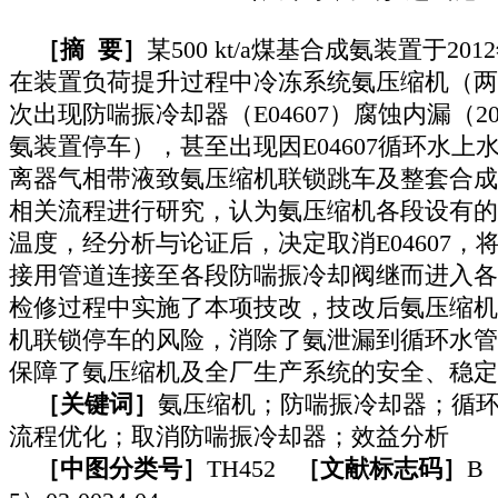
［摘
要］
某
500 kt/a
煤基合成氨装置于
2012
在装置负荷提升过程中冷冻系统氨压缩机（两
次出现防喘振冷却器（
E04607
）腐蚀内漏（
2
氨装置停车），甚至出现因
E04607
循环水上
离器气相带液致氨压缩机联锁跳车及整套合成
相关流程进行研究，认为氨压缩机各段设有的
温度，经分析与论证后，决定取消
E04607
，
接用管道连接至各段防喘振冷却阀继而进入各
检修过程中实施了本项技改，技改后氨压缩机
机联锁停车的风险，消除了氨泄漏到循环水管
保障了氨压缩机及全厂生产系统的安全、稳定
［关键词］
氨压缩机；防喘振冷却器；循
流程优化；取消防喘振冷却器；效益分析
［中图分类号］
TH452
［文献标志码］
B