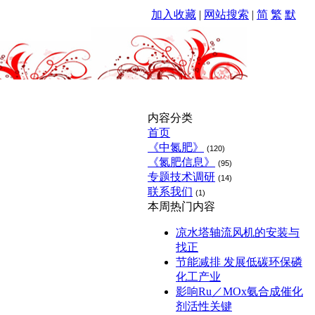
加入收藏
|
网站搜索
|
简
繁
默
内容分类
首页
《中氮肥》
(120)
《氮肥信息》
(95)
专题技术调研
(14)
联系我们
(1)
本周热门内容
凉水塔轴流风机的安装与
找正
节能减排 发展低碳环保磷
化工产业
影响Ru／MOx氨合成催化
剂活性关键