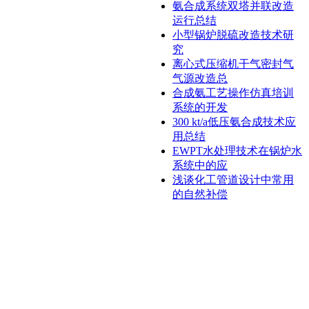
氨合成系统双塔并联改造
运行总结
小型锅炉脱硫改造技术研
究
离心式压缩机干气密封气
气源改造总
合成氨工艺操作仿真培训
系统的开发
300 kt/a低压氨合成技术应
用总结
EWPT水处理技术在锅炉水
系统中的应
浅谈化工管道设计中常用
的自然补偿