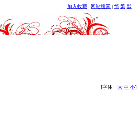
加入收藏
|
网站搜索
|
简
繁
默
[字体：
大
中
小
]