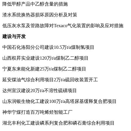
降低甲醇产品中乙醇含量的措施
渣水系统换热器损坏原因分析及对策
低压灰水泵及管路故障对
Texaco
气化装置的影响及应对措施
建设与开发
中国石化洛阳分公司建设
10.5
万
t/a
煤制氢项目
山西权昇实业建设
120
万
t/a
煤制乙二醇项目
宁夏东来能化新建
25
万
t/a
煤制乙二醇项目
延安煤油气综合利用项目
2
万
t/a
硫回收装置开工
达州宣汉建设
20
万
t/a
不溶性硫磺项目
山东润银生物化工建设
100
万
t/a
高塔尿基缓释复合肥项目
神华宁煤打造百万吨烯烃智能工厂
湖北丰利化工建设磷系列复合肥和磷石膏综合利用项目