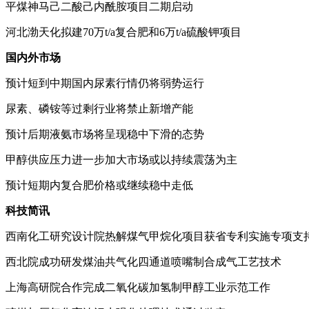
平煤神马己二酸己内酰胺项目二期启动
河北渤天化拟建
70
万
t/a
复合肥和
6
万
t/a
硫酸钾项目
国内外市场
预计短到中期国内尿素行情仍将弱势运行
尿素、磷铵等过剩行业将禁止新增产能
预计后期液氨市场将呈现稳中下滑的态势
甲醇供应压力进一步加大市场或以持续震荡为主
预计短期内复合肥价格或继续稳中走低
科技简讯
西南化工研究设计院热解煤气甲烷化项目获省专利实施专项支
西北院成功研发煤油共气化四通道喷嘴制合成气工艺技术
上海高研院合作完成二氧化碳加氢制甲醇工业示范工作