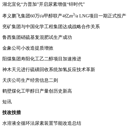
湖北宜化“力普加”开启尿素增值“锌时代”
3
孝义鹏飞集团
60
万
t/a
甲醇联产
4
亿
m
/a LNG
项目一期正式投产
兖矿集团与中国化学工程集团达成战略合作关系
鲁西集团硝硫基复混肥试生产成功
金象公司小改造提质增效
阳煤集团寿阳化工乙二醇项目加速推进
神木天元进行硫磺回收系统加氢反应技术革新
天庆公司生产经营信息二则
鹤壁煤化工甲醇日产量创历史新高
短讯
技改技措
水溶液全循环法尿素装置节能改造总结