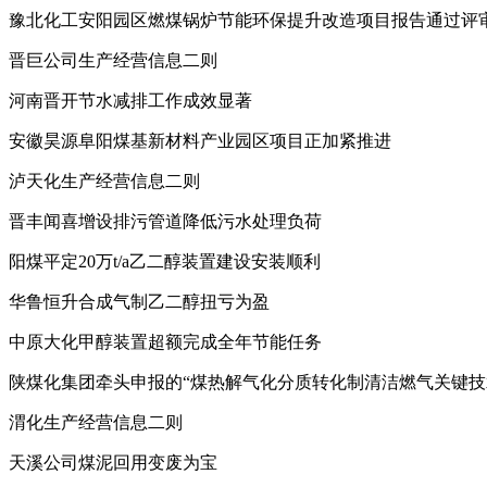
豫北化工安阳园区燃煤锅炉节能环保提升改造项目报告通过评
晋巨公司生产经营信息二则
河南晋开节水减排工作成效显著
安徽昊源阜阳煤基新材料产业园区项目正加紧推进
泸天化生产经营信息二则
晋丰闻喜增设排污管道降低污水处理负荷
阳煤平定
20
万
t/a
乙二醇装置建设安装顺利
华鲁恒升合成气制乙二醇扭亏为盈
中原大化甲醇装置超额完成全年节能任务
陕煤化集团牵头申报的“煤热解气化分质转化制清洁燃气关键技
渭化生产经营信息二则
天溪公司煤泥回用变废为宝