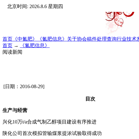
北京时间: 2026.8.6 星期四
首页
《中氮肥》
《氮肥信息》
关于协会
稿件处理查询
行业技术
首页
→
《氮肥信息》
阅读新闻
[日期：2016-08-29]
目次
生产与经营
兴化
10
万
t/a
合成气制乙醇项目建设有序推进
陕化公司首次模拟管输煤浆提浓试验取得成功