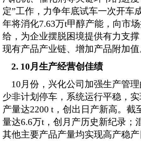
定”工作，力争年底试车一次开车
年将消化
7.63
万
t
甲醇产能，向市场
给，为企业摆脱困境提供有力支撑
现有产品产业链、增加产品附加值
2. 10
月生产经营创佳绩
10
月份，兴化公司加强生产管理
少非计划停车，系统运行平稳，实
产量达
2200 t
，创出日产新高。截
量达
6.6
万
t
，创月产历史新纪录；
其他主要产品产量均实现高产稳产